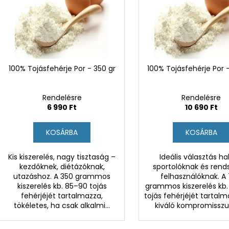
m
n
é
d
k
e
e
z
k
é
l
100% Tojásfehérje Por - 350 gr
100% Tojásfehérje Por 
s
i
e
s
Rendelésre
Rendelésre
t
6 990 Ft
10 690 Ft
á
KOSÁRBA
KOSÁRBA
j
a
Kis kiszerelés, nagy tisztaság –
Ideális választás h
kezdőknek, diétázóknak,
sportolóknak és rend
utazáshoz. A 350 grammos
felhasználóknak. A
kiszerelés kb. 85–90 tojás
grammos kiszerelés kb.
fehérjéjét tartalmazza,
tojás fehérjéjét tartalm
tökéletes, ha csak alkalmi...
kiváló kompromisszu