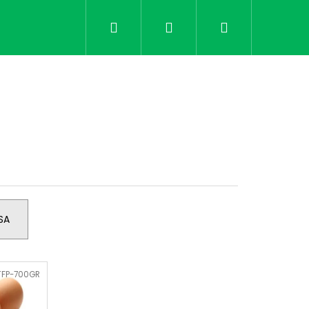
Keresés
Bejelentkezés
Kosár
SA
TFP-700GR