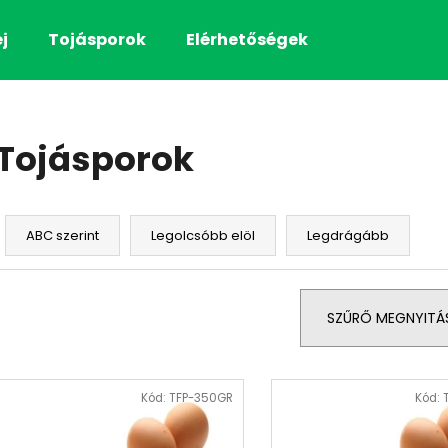
j
Tojásporok
Elérhetőségek
Mit keres?
Tojásporok
KERESÉS
T
e
ABC szerint
Legolcsóbb elöl
Legdrágább
r
m
é
SZŰRŐ MEGNYITÁ
k
e
T
k
e
Kód:
TFP-350GR
Kód:
r
r
e