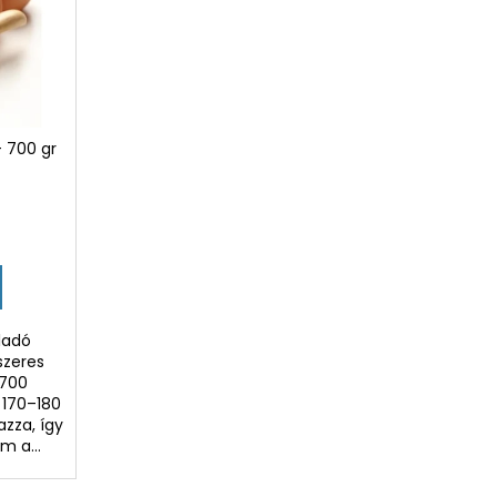
- 700 gr
aladó
szeres
 700
 170–180
azza, így
m a...