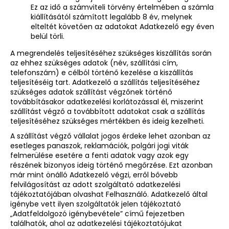
Ez az idő a számviteli törvény értelmében a számla
kiállításától számított legalább 8 év, melynek
elteltét követően az adatokat Adatkezelő egy éven
belül törli.
A megrendelés teljesítéséhez szükséges kiszállítás során
az ehhez szükséges adatok (név, szállítási cím,
telefonszám) e célból történő kezelése a kiszállítás
teljesítéséig tart. Adatkezelő a szállítás teljesítéséhez
szükséges adatok szállítást végzőnek történő
továbbításakor adatkezelési korlátozással él, miszerint
szállítást végző a továbbított adatokat csak a szállítás
teljesítéséhez szükséges mértékben és ideig kezelheti.
A szállítást végző vállalat jogos érdeke lehet azonban az
esetleges panaszok, reklamációk, polgári jogi viták
felmerülése esetére a fenti adatok vagy azok egy
részének bizonyos ideig történő megőrzése. Ezt azonban
már mint önálló Adatkezelő végzi, erről bővebb
felvilágosítást az adott szolgáltató adatkezelési
tájékoztatójában olvashat Felhasználó. Adatkezelő által
igénybe vett ilyen szolgáltatók jelen tájékoztató
„Adatfeldolgozó igénybevétele” című fejezetben
találhatók, ahol az adatkezelési tájékoztatójukat