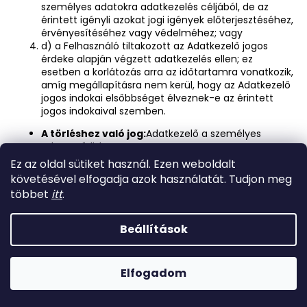
személyes adatokra adatkezelés céljából, de az
érintett igényli azokat jogi igények előterjesztéséhez,
érvényesítéséhez vagy védelméhez; vagy
d) a Felhasználó tiltakozott az Adatkezelő jogos
érdeke alapján végzett adatkezelés ellen; ez
esetben a korlátozás arra az időtartamra vonatkozik,
amíg megállapításra nem kerül, hogy az Adatkezelő
jogos indokai elsőbbséget élveznek-e az érintett
jogos indokaival szemben.
A törléshez való jog:
Adatkezelő a személyes
adatot törli, ha:
Ez az oldal sütiket használ. Ezen weboldalt
a) a személyes adatokra már nincs szükség abból a
követésével elfogadja azok használatát. Tudjon meg
célból, amelyből azokat gyűjtötték vagy más
többet
itt
.
módon kezelték;
b) a Felhasználó visszavonja az adatkezelés alapját
képező hozzájárulását, és az adatkezelésnek nincs
Beállítások
más jogalapja;
c) a Felhasználó tiltakozik az adatkezelés ellen, és
nincs elsőbbséget élvező jogszerű ok az
Elfogadom
adatkezelésre, vagy a Felhasználó a tiltakozik a
közvetlen üzletszerzés érdekében történő
adatkezelés ellen;