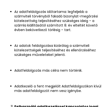
Az adatfeldolgozás időtartama: legfeljebb a
számviteli törvényből fakadó bizonylat-megőrzési
kötelezettség teljesítéséhez szükséges ideig – a
számla kiállításától számított 8. év elteltét követő
évben bekövetkező törlésig – tart.
Az adatok feldolgozása kizárólag a számviteli
kötelezettségek teljesítéséhez és ellenőrzéséhez
szükséges műveleteket jelenti.
Adatfeldolgozás más célra nem történik.
Adatkezelő a fent megjelölt Adatfeldolgozókon kívül
más adatfeldolgozót nem vesz igénybe.
Felhasználó adatkezeléssel kapcsolatos jogai