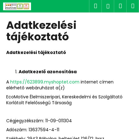
K
Ugrás
Keresés
Kosá
M
Bejelent
a
o
fő
Vissza
Vissza
s
tartalomhoz
Adatkezelési
á
M
tájékoztató
r
i
t
Adatkezelési tájékoztató
k
e
Adatkezelő azonosítása
r
e
A
https://623899.myshoptet.com
internet címen
elérhető webáruházat a(z)
s
?
EcoMotive Élelmiszeripari, Kereskedelmi és Szolgáltató
Korlátolt Felelősségű Társaság
Cégjegyzékszám:
11-09-011304
Adószám:
13637594-4-11
KERESÉS
Székhely:
2943 Bábolna, belterület 126/12. hrsz.