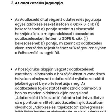
Az adatkezelés jogalapja
Az Adatkezelő által végzett adatkezelés jogalapja
egyes adatkezeléseket illetően a GDPR 6. cikk (1)
bekezdésének a) pontja szerint a Felhasználó
hozzájárulása, a megrendeléssel kapcsolatos
adatkezeléseket illetően a GDPR 6. cikk (1)
bekezdésének b) pontja, miszerint az adatkezelés
olyan szerződés teljesítéséhez szükséges, amelyben
a Felhasználó az egyik fél.
A hozzájárulás alapján végzett adatkezelések
esetében Felhasználó a hozzájárulását a vonatkozó
helyeken elhelyezett adatkezelési nyilatkozat előtti
jelölőnégyzet bejelölésével adja meg. Az
adatkezelési tájékoztatót Felhasználó bármikor, a
honlap minden oldalának alján megjelenő
„Adatkezelési tájékoztató” feliratra kattintva, illetve
az e pontban említett adatkezelési nyilatkozatban
olvasható „Adatkezelési tájékoztató” szövegrésszel
jelölt linkre kattintva elolvashatja, mellyel Adatkezelő