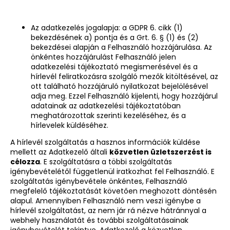
Az adatkezelés jogalapja: a GDPR 6. cikk (1)
bekezdésének a) pontja és a Grt. 6. § (1) és (2)
bekezdései alapján a Felhasználó hozzájárulása. Az
önkéntes hozzájárulást Felhasználó jelen
adatkezelési tájékoztató megismerésével és a
hírlevél feliratkozásra szolgáló mezők kitöltésével, az
ott található hozzájáruló nyilatkozat bejelölésével
adja meg. Ezzel Felhasználó kijelenti, hogy hozzájárul
adatainak az adatkezelési tájékoztatóban
meghatározottak szerinti kezeléséhez, és a
hírlevelek küldéséhez.
A hírlevél szolgáltatás a hasznos információk küldése
mellett az Adatkezelő általi
közvetlen üzletszerzést is
célozza
. E szolgáltatásra a többi szolgáltatás
igénybevételétől függetlenül iratkozhat fel Felhasználó. E
szolgáltatás igénybevétele önkéntes, Felhasználó
megfelelő tájékoztatását követően meghozott döntésén
alapul. Amennyiben Felhasználó nem veszi igénybe a
hírlevél szolgáltatást, az nem jár rá nézve hátránnyal a
webhely használatát és további szolgáltatásainak
igénybevételét tekintve. Adatkezelő a közvetlen