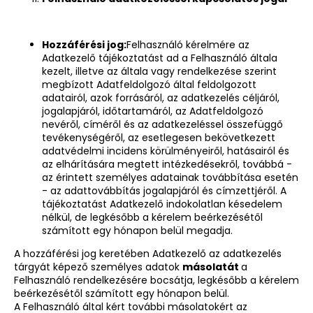
Hozzáférési jog:
Felhasználó kérelmére az
Adatkezelő tájékoztatást ad a Felhasználó általa
kezelt, illetve az általa vagy rendelkezése szerint
megbízott Adatfeldolgozó által feldolgozott
adatairól, azok forrásáról, az adatkezelés céljáról,
jogalapjáról, időtartamáról, az Adatfeldolgozó
nevéről, címéről és az adatkezeléssel összefüggő
tevékenységéről, az esetlegesen bekövetkezett
adatvédelmi incidens körülményeiről, hatásairól és
az elhárítására megtett intézkedésekről, továbbá -
az érintett személyes adatainak továbbítása esetén
- az adattovábbítás jogalapjáról és címzettjéről. A
tájékoztatást Adatkezelő indokolatlan késedelem
nélkül, de legkésőbb a kérelem beérkezésétől
számított egy hónapon belül megadja.
A hozzáférési jog keretében Adatkezelő az adatkezelés
tárgyát képező személyes adatok
másolatát
a
Felhasználó rendelkezésére bocsátja, legkésőbb a kérelem
beérkezésétől számított egy hónapon belül.
A Felhasználó által kért további másolatokért az