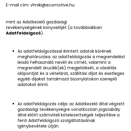
E-mail cím:
vhniki@ecomotive.hu
mint az Adatkezelő gazdasági
tevékenységének könyvelőjét (a továbbiakban:
Adatfeldolgozó
).
Az adatfeldolgozással érintett adatok körének
meghatározása: az adatfeldolgozás a megrendelést
leadó Felhasználó nevét és címét, valamint a
megrendelt árucikk(ek) megjelölését, a vásárlás
időpontját és a vételárat, szállítási díjat és esetleges
egyéb díjakat tartalmazó bizonylatokon szereplő
adatokat érinti.
Az adatfeldolgozás célja: az Adatkezelő által végzett
gazdasági tevékenységre vonatkozóan jogszabály
által előírt számviteli kötelezettségek teljesítése a
fenti Adatfeldolgozó szolgáltatásának
igénybevétele útján.