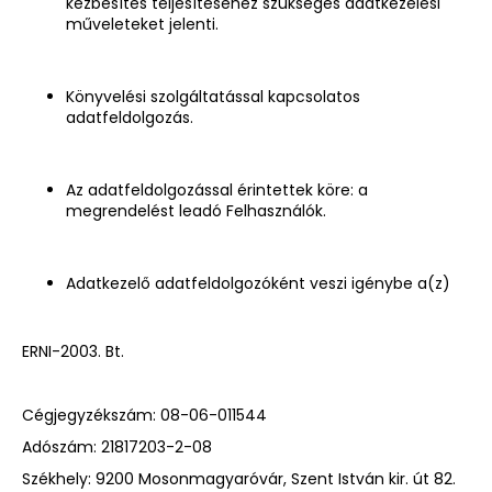
kézbesítés teljesítéséhez szükséges adatkezelési
műveleteket jelenti.
Könyvelési szolgáltatással kapcsolatos
adatfeldolgozás.
Az adatfeldolgozással érintettek köre: a
megrendelést leadó Felhasználók.
Adatkezelő adatfeldolgozóként veszi igénybe a(z)
ERNI-2003. Bt.
Cégjegyzékszám:
08-06-011544
Adószám:
21817203-2-08
Székhely:
9200 Mosonmagyaróvár, Szent István kir. út 82.