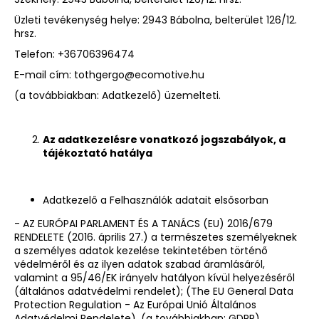
Üzleti tevékenység helye:
2943 Bábolna, belterület 126/12.
hrsz.
Telefon:
+36706396474
E-mail cím:
tothgergo@ecomotive.hu
(a továbbiakban: Adatkezelő) üzemelteti.
A
z adatkezelésre vonatkozó jogszabályok, a
tájékoztató hatálya
Adatkezelő a Felhasználók adatait elsősorban
- AZ EURÓPAI PARLAMENT ÉS A TANÁCS (EU) 2016/679
RENDELETE (2016. április 27.) a természetes személyeknek
a személyes adatok kezelése tekintetében történő
védelméről és az ilyen adatok szabad áramlásáról,
valamint a 95/46/EK irányelv hatályon kívül helyezéséről
(általános adatvédelmi rendelet); (The EU General Data
Protection Regulation - Az Európai Unió Általános
Adatvédelmi Rendelete), (a továbbiakban: GDPR),