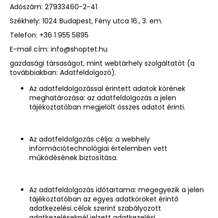
Adószám:
27933460-2-41
Székhely:
1024 Budapest, Fény utca 16., 3. em.
Telefon:
+36 1 955 5895
E-mail cím:
info@shoptet.hu
gazdasági társaságot, mint webtárhely szolgáltatót (a
továbbiakban: Adatfeldolgozó).
Az adatfeldolgozással érintett adatok körének
meghatározása: az adatfeldolgozás a jelen
tájékoztatóban megjelölt összes adatot érinti.
Az adatfeldolgozás célja: a webhely
információtechnológiai értelemben vett
működésének biztosítása.
Az adatfeldolgozás időtartama: megegyezik a jelen
tájékoztatóban az egyes adatköröket érintő
adatkezelési célok szerint szabályozott
adatkezeléseknél jelzett adatkezelési