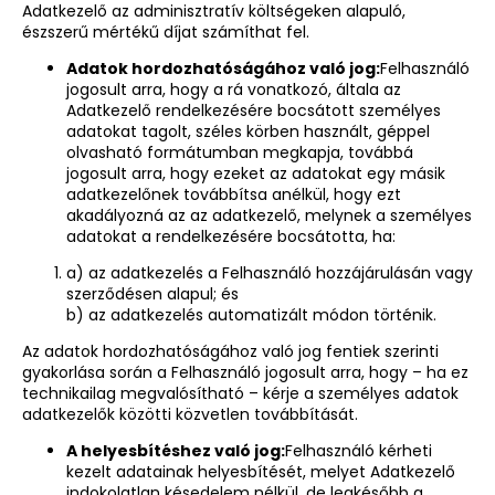
Adatkezelő az adminisztratív költségeken alapuló,
észszerű mértékű díjat számíthat fel.
Adatok hordozhatóságához való jog:
Felhasználó
jogosult arra, hogy a rá vonatkozó, általa az
Adatkezelő rendelkezésére bocsátott személyes
adatokat tagolt, széles körben használt, géppel
olvasható formátumban megkapja, továbbá
jogosult arra, hogy ezeket az adatokat egy másik
adatkezelőnek továbbítsa anélkül, hogy ezt
akadályozná az az adatkezelő, melynek a személyes
adatokat a rendelkezésére bocsátotta, ha:
a) az adatkezelés a Felhasználó hozzájárulásán vagy
szerződésen alapul; és
b) az adatkezelés automatizált módon történik.
Az adatok hordozhatóságához való jog fentiek szerinti
gyakorlása során a Felhasználó jogosult arra, hogy – ha ez
technikailag megvalósítható – kérje a személyes adatok
adatkezelők közötti közvetlen továbbítását.
A helyesbítéshez való jog:
Felhasználó kérheti
kezelt adatainak helyesbítését, melyet Adatkezelő
indokolatlan késedelem nélkül, de legkésőbb a